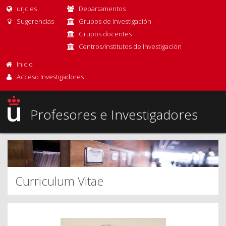
urjc.es
Departamentos
Sugerencias
Grupos de investigación
Grupos docentes
Centros/Institutos de Investigación
Inicio
Acceso Investigadores
Profesores e Investigadores
Curriculum Vitae