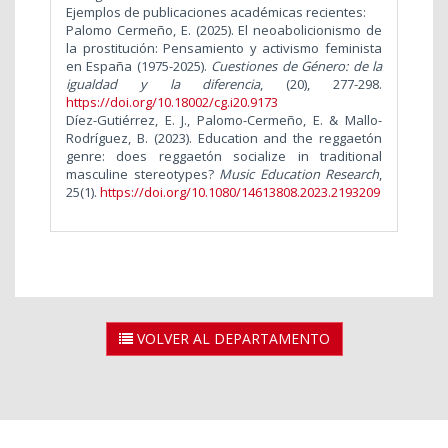
Ejemplos de publicaciones académicas recientes:
Palomo Cermeño, E. (2025). El neoabolicionismo de
la prostitución: Pensamiento y activismo feminista
en España (1975-2025).
Cuestiones de Género: de la
igualdad y la diferencia
, (20), 277-298.
https://doi.org/10.18002/cg.i20.9173
Díez-Gutiérrez, E. J., Palomo-Cermeño, E. & Mallo-
Rodríguez, B. (2023). Education and the reggaetón
genre: does reggaetón socialize in traditional
masculine stereotypes?
Music Education Research
,
25(1).
https://doi.org/10.1080/14613808.2023.2193209
VOLVER AL DEPARTAMENTO