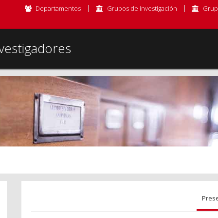
Departamentos
Grupos de investigación
Grup
vestigadores
Pres