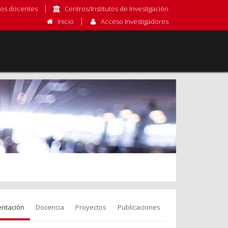
os docentes
Centros/Institutos de Investigación
Inicio
Acceso Investigadores
entación
Docencia
Proyectos
Publicaciones