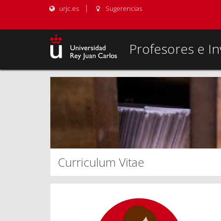
urjc.es
Sugerencias
Profesores e In
Curriculum Vitae