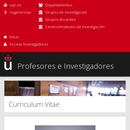
urjc.es
Departamentos
Sugerencias
Grupos de investigación
Grupos docentes
Centros/Institutos de Investigación
Inicio
Acceso Investigadores
Profesores e Investigadores
Curriculum Vitae