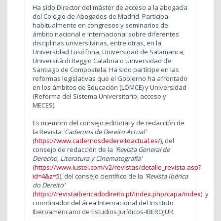
Ha sido Director del máster de acceso a la abogacía
del Colegio de Abogados de Madrid. Participa
habitualmente en congresos y seminarios de
ámbito nacional e internacional sobre diferentes
disciplinas universitarias, entre otras, en la
Universidad Lusófona, Universidad de Salamanca,
Università di Reggio Calabria o Universidad de
Santiago de Compostela. Ha sido partícipe en las
reformas legislativas que el Gobierno ha afrontado
en los ámbitos de Educación (LOMCE) y Universidad
(Reforma del Sistema Universitario, acceso y
MECES).
Es miembro del consejo editorial y de redacción de
la Revista
'Cadernos de Dereito Actual'
(
https://www.cadernosdedereitoactual.es/
), del
consejo de redacción de la
'Revista General de
Derecho, Literatura y Cinematografía'
(
https://www.iustel.com/v2/revistas/detalle_revista.asp?
id=4&z=5
), del consejo científico de la
'Revista Ibérica
do Dereito'
(
https://revistaibericadodireito.pt/index.php/capa/index
) y
coordinador del área Internacional del Instituto
Iberoamericano de Estudios Jurídicos-IBEROJUR.