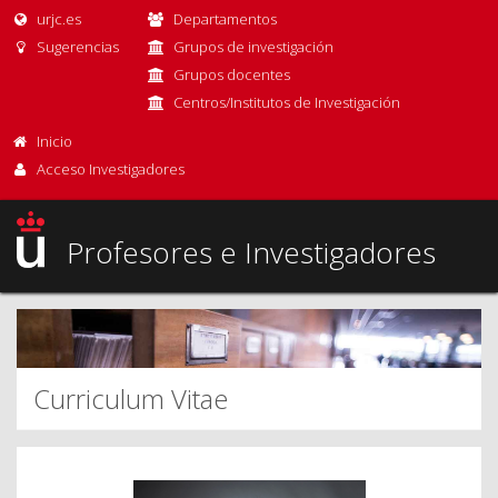
urjc.es
Departamentos
Sugerencias
Grupos de investigación
Grupos docentes
Centros/Institutos de Investigación
Inicio
Acceso Investigadores
Profesores e Investigadores
Curriculum Vitae