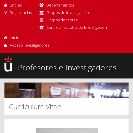
urjc.es
Departamentos
Sugerencias
Grupos de investigación
Grupos docentes
Centros/Institutos de Investigación
Inicio
Acceso Investigadores
Profesores e Investigadores
Curriculum Vitae