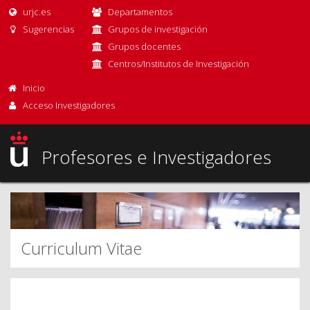
urjc.es
Departamentos
Sugerencias
Grupos de investigación
Grupos docentes
Centros/Institutos de Investigación
Inicio
Acceso Investigadores
Profesores e Investigadores
Curriculum Vitae