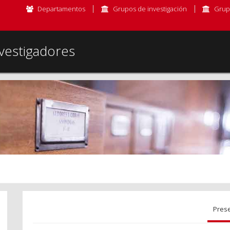
Departamentos
Grupos de investigación
Grup
vestigadores
Pres