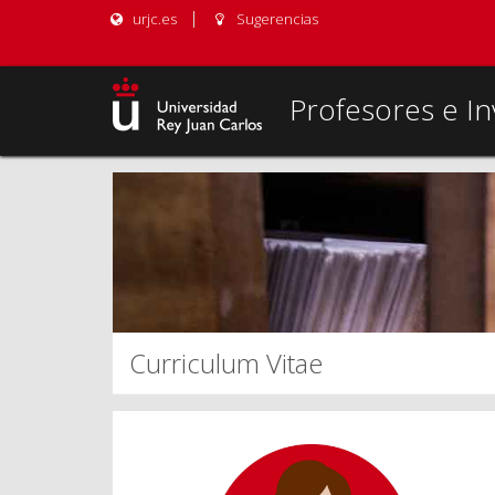
urjc.es
Sugerencias
Profesores e In
Curriculum Vitae