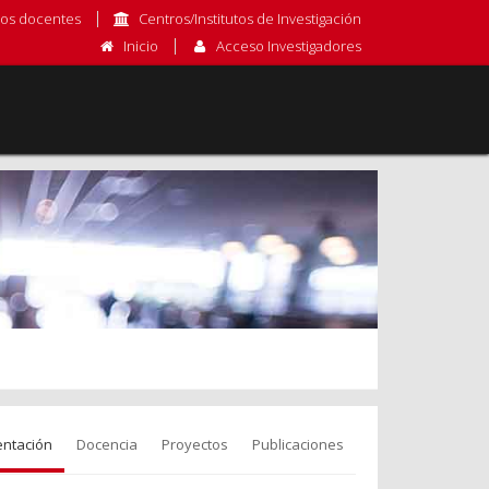
os docentes
Centros/Institutos de Investigación
Inicio
Acceso Investigadores
entación
Docencia
Proyectos
Publicaciones