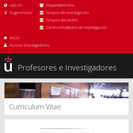
urjc.es
Departamentos
Sugerencias
Grupos de investigación
Grupos docentes
Centros/Institutos de Investigación
Inicio
Acceso Investigadores
Profesores e Investigadores
Curriculum Vitae