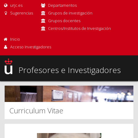
urjc.es
Departamentos
Sugerencias
Grupos de investigación
Grupos docentes
Centros/Institutos de Investigación
Inicio
Acceso Investigadores
Profesores e Investigadores
Curriculum Vitae