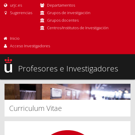
urjc.es
Departamentos
Sugerencias
Grupos de investigación
Grupos docentes
Centros/Institutos de Investigación
Inicio
Acceso Investigadores
Profesores e Investigadores
Curriculum Vitae