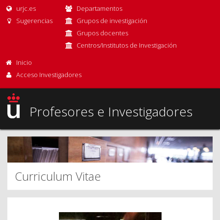
urjc.es
Departamentos
Sugerencias
Grupos de investigación
Grupos docentes
Centros/Institutos de Investigación
Inicio
Acceso Investigadores
Profesores e Investigadores
Curriculum Vitae