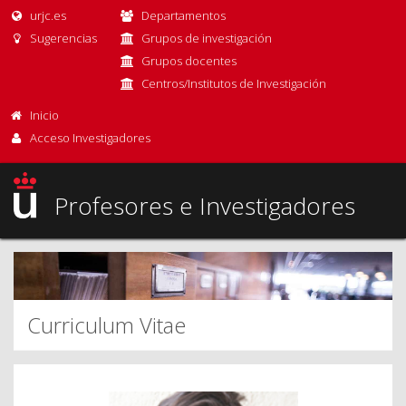
urjc.es
Departamentos
Sugerencias
Grupos de investigación
Grupos docentes
Centros/Institutos de Investigación
Inicio
Acceso Investigadores
Profesores e Investigadores
Curriculum Vitae