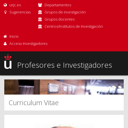
urjc.es
Departamentos
Sugerencias
Grupos de investigación
Grupos docentes
Centros/Institutos de Investigación
Inicio
Acceso Investigadores
Profesores e Investigadores
Curriculum Vitae