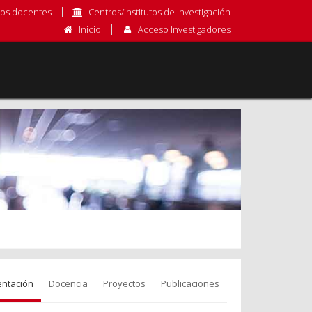
os docentes
Centros/Institutos de Investigación
Inicio
Acceso Investigadores
entación
Docencia
Proyectos
Publicaciones