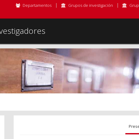
Departamentos
Grupos de investigación
Grup
vestigadores
Pres