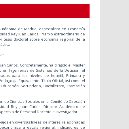
 Autónoma de Madrid, especialista en Economía
rsidad Rey Juan Carlos. Premio extraordinario de
r tesis doctoral sobre economía regional de la
áctica.
cas.
uan Carlos. Concretamente, ha dirigido el Máster
o en Ingenierías de Sistemas de la Decisión, el
das para los niveles de Infantil, Primaria y
edagogía Equivalente: Título Oficial, así como el
Educación Secundaria, Bachillerato, Formación
n de Ciencias Sociales en el Comité de Dirección
sidad Rey Juan Carlos, Director Académico de
ospectiva de Personal Docente e Investigador.
jos en diversas líneas de interés relacionadas
ioeconómica a escala regional, Indicadores de