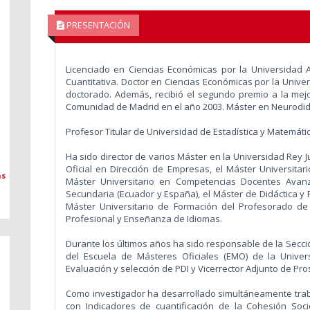
PRESENTACIÓN
Licenciado en Ciencias Económicas por la Universidad
Cuantitativa. Doctor en Ciencias Económicas por la Unive
doctorado. Además, recibió el segundo premio a la mejo
Comunidad de Madrid en el año 2003. Máster en Neurodid
Profesor Titular de Universidad de Estadística y Matemáti
Ha sido director de varios Máster en la Universidad Rey J
Oficial en Dirección de Empresas, el Máster Universitari
as
Máster Universitario en Competencias Docentes Avanza
Secundaria (Ecuador y España), el Máster de Didáctica y P
Máster Universitario de Formación del Profesorado de 
Profesional y Enseñanza de Idiomas.
Durante los últimos años ha sido responsable de la Secció
del Escuela de Másteres Oficiales (EMO) de la Univer
Evaluación y selección de PDI y Vicerrector Adjunto de Pr
Como investigador ha desarrollado simultáneamente traba
con Indicadores de cuantificación de la Cohesión Soc