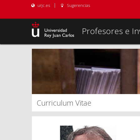
urjc.es
Sugerencias
Profesores e In
Curriculum Vitae