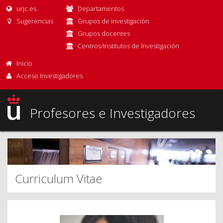
urjc.es
Departamentos
Sugerencias
Grupos de investigación
Grupos docentes
Centros/Institutos de Investigación
Inicio
Acceso Investigadores
Profesores e Investigadores
Curriculum Vitae