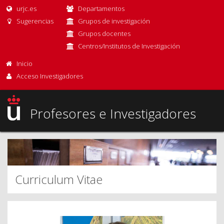
urjc.es
Departamentos
Sugerencias
Grupos de investigación
Grupos docentes
Centros/Institutos de Investigación
Inicio
Acceso Investigadores
Profesores e Investigadores
Curriculum Vitae