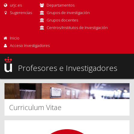
urjc.es
Departamentos
Sugerencias
Grupos de investigación
Grupos docentes
Centros/Institutos de Investigación
Inicio
Acceso Investigadores
Profesores e Investigadores
Curriculum Vitae