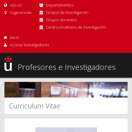
urjc.es
Departamentos
Sugerencias
Grupos de investigación
Grupos docentes
Centros/Institutos de Investigación
Inicio
Acceso Investigadores
Profesores e Investigadores
Curriculum Vitae