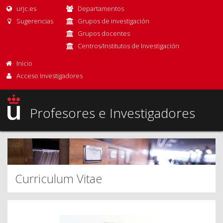
urjc.es
Departamentos
Sugerencias
Grupos de investigación
Grupos docentes
Centros/Institutos de Investigación
Inicio
Acceso Investigadores
Profesores e Investigadores
Curriculum Vitae