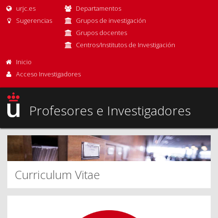
urjc.es
Departamentos
Sugerencias
Grupos de investigación
Grupos docentes
Centros/Institutos de Investigación
Inicio
Acceso Investigadores
Profesores e Investigadores
Curriculum Vitae