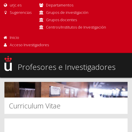
urjc.es
Departamentos
Sugerencias
Grupos de investigación
Grupos docentes
Centros/Institutos de Investigación
Inicio
Acceso Investigadores
Profesores e Investigadores
Curriculum Vitae