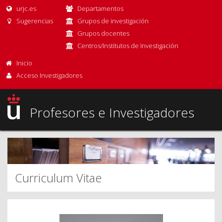
urjc.es
Departamentos
Sugerencias
Grupos de investigación
Grupos docentes
Centros/Institutos de Investigación
Inicio
Acceso Investigadores
Profesores e Investigadores
Curriculum Vitae