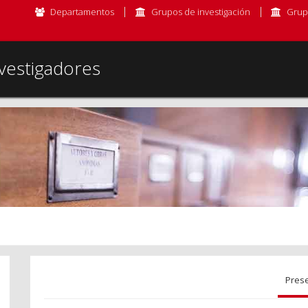
Departamentos
Grupos de investigación
Grup
vestigadores
Pres