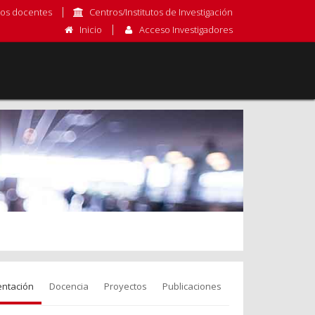
os docentes
Centros/Institutos de Investigación
Inicio
Acceso Investigadores
entación
Docencia
Proyectos
Publicaciones