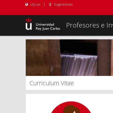
urjc.es
Sugerencias
Profesores e In
Curriculum Vitae