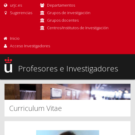
urjc.es
Departamentos
Sugerencias
Grupos de investigación
Grupos docentes
Centros/Institutos de Investigación
Inicio
Acceso Investigadores
Profesores e Investigadores
Curriculum Vitae