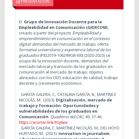
PRESENTACIÓN
El
Grupo de Innovación Docente para la
Empleabilidad en Comunicación (GIDECOM
),
creado a partir del proyecto
Empleabilidad y
emprendimiento en comunicación en el contexto
digital: demandas del mercado de trabajo, oferta
formativa universitaria y experiencia laboral de los
graduados
(PID2019-106299GB-I00) (2020-2023) se
ocupa de la
innovación docente, demandas del
mercado laboral y transición de los graduados en
comunicación al mercado de trabajo, objetos
alineados con los ODS educación de calidad, trabajo
decente y crecimiento económico.
GARCÍA GALERA, C.; CATALINA GARCÍA, B.; MARTÍNEZ
NICOLÁS, M.
(2023).
Digitalización, mercado de
trabajo y formación. Oportunidades y
vulnerabilidades de los graduados en
Comunicación
.
Quaderns del CAC
, 49, 37-46.
https://acortar.link/tGj6ee
GARCÍA GALERA, C; MARTÍNEZ NICOLÁS, M.; DEL HOYO
HURTADO, M.
(2021). I
nnovation in journalism
educational programmes at university. A