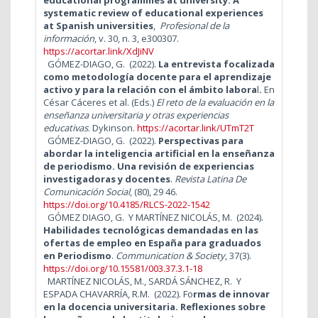
systematic review of educational experiences
at Spanish universities
,
Profesional de la
información
, v. 30, n. 3, e300307.
https://acortar.link/XdJiNV
GÓMEZ-DIAGO, G.
(2022).
La entrevista focalizada
como metodología docente para el aprendizaje
activo y para la relación con el ámbito labora
l
.
En
César Cáceres et al. (Eds.)
El reto de la evaluación en la
enseñanza universitaria y otras experiencias
educativas
.
Dykinson.
https://acortar.link/UTmT2T
GÓMEZ-DIAGO, G.
(2022).
Perspectivas para
abordar la inteligencia artificial en la enseñanza
de periodismo. Una revisión de experiencias
investigadoras y docentes
.
Revista Latina De
Comunicación Social
, (80), 29 46.
https://doi.org/10.4185/RLCS-2022-1542
GÓMEZ DIAGO, G. Y MARTÍNEZ NICOLÁS, M.
(2024).
Habilidades tecnológicas demandadas en las
ofertas de empleo en España para graduados
en Periodismo
.
Communication & Society
, 37(3).
https://doi.org/10.15581/003.37.3.1-18
MARTÍ­NEZ NICOLÁS, M., SARDÁ SÁNCHEZ, R. Y
ESPADA CHAVARRÍA, R.M.
(2022). Fo
rmas de innovar
en la docencia universitaria. Reflexiones sobre