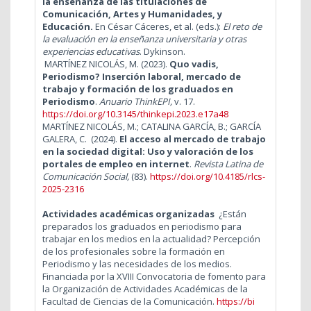
la enseñanza de las titulaciones de
Comunicación, Artes y Humanidades, y
Educación.
En César Cáceres, et al. (eds.):
El reto de
la evaluación en la enseñanza universitaria y otras
experiencias educativas
. Dykinson.
MARTÍ­NEZ NICOLÁS, M.
(2023).
Quo vadis,
Periodismo? Inserción laboral, mercado de
trabajo y formación de los graduados en
Periodismo
.
Anuario ThinkEPI,
v. 17.
https://doi.org/10.3145/thinkepi.2023.e17a48
MARTÍ­NEZ NICOLÁS, M.; CATALINA GARCÍA, B.; GARCÍA
GALERA, C. (2024).
El acceso al mercado de trabajo
en la sociedad digital: Uso y valoración de los
portales de empleo en internet
.
Revista Latina de
Comunicación Social,
(83).
https://doi.org/10.4185/rlcs-
2025-2316
Actividades académicas organizadas
¿Están
preparados los graduados en periodismo para
trabajar en los medios en la actualidad? Percepción
de los profesionales sobre la formación en
Periodismo y las necesidades de los medios.
Financiada por la XVIII Convocatoria de fomento para
la Organización de Actividades Académicas de la
Facultad de Ciencias de la Comunicación.
https://bi