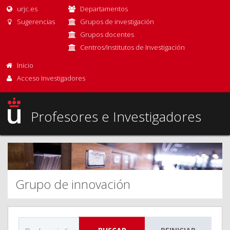
urjc.es
Departamentos
Sugerencias
Grupos de investigación
Grupos docentes
Centros/Institutos de Investigación
Inicio
Acceso Investigadores
Profesores e Investigadores
Grupo de innovación