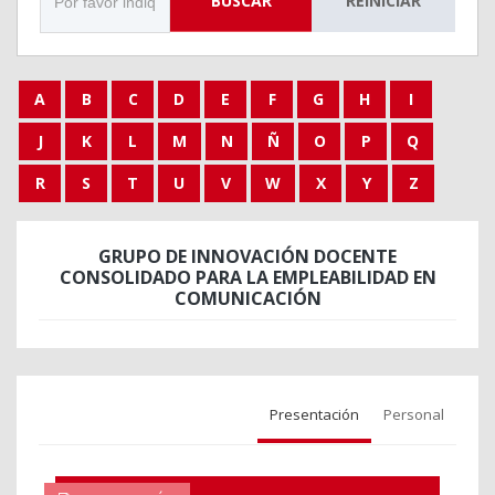
BUSCAR
REINICIAR
A
B
C
D
E
F
G
H
I
J
K
L
M
N
Ñ
O
P
Q
R
S
T
U
V
W
X
Y
Z
GRUPO DE INNOVACIÓN DOCENTE
CONSOLIDADO PARA LA EMPLEABILIDAD EN
COMUNICACIÓN
Presentación
Personal