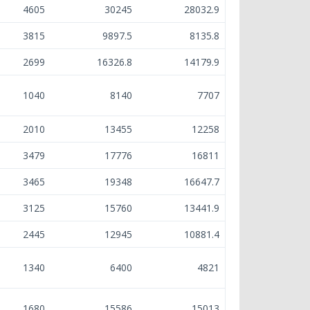
4605
30245
28032.9
3815
9897.5
8135.8
2699
16326.8
14179.9
1040
8140
7707
2010
13455
12258
3479
17776
16811
3465
19348
16647.7
3125
15760
13441.9
2445
12945
10881.4
1340
6400
4821
1680
15586
15013