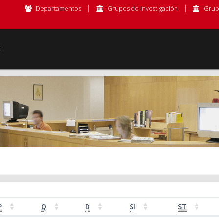
Departamentos
Grupos de investigación
Grup
s
P
Q
D
SI
ST