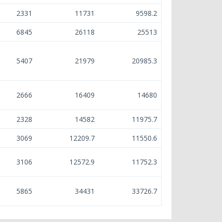
2331
11731
9598.2
6845
26118
25513
5407
21979
20985.3
2666
16409
14680
2328
14582
11975.7
3069
12209.7
11550.6
3106
12572.9
11752.3
5865
34431
33726.7