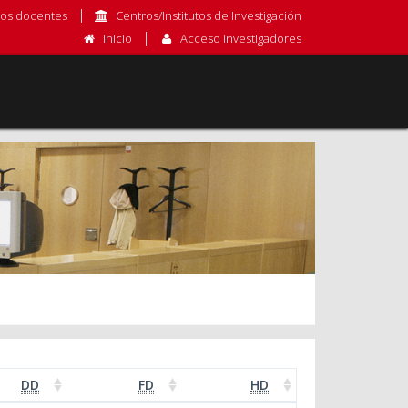
os docentes
Centros/Institutos de Investigación
Inicio
Acceso Investigadores
DD
FD
HD