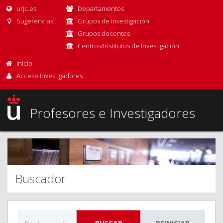
urjc.es
Departamentos
Sugerencias
Grupos de investigación
Grupos docentes
Centros/Institutos de Investigación
Inicio
Acceso Investigadores
Profesores e Investigadores
Buscador