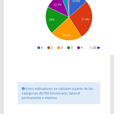
13.5%
12.2%
27.4%
19%
22.2%
0
1
2
3
4
1/2
Estos indicadores se calculan a partir de las
categorías de PDI funcionario, laboral
permanente e interino.