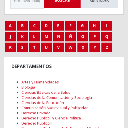
BUSCAR
REINICIAR
A
B
C
D
E
F
G
H
I
J
K
L
M
N
Ñ
O
P
Q
R
S
T
U
V
W
X
Y
Z
DEPARTAMENTOS
Artes y Humanidades
Biología
Ciencias Básicas de la Salud
Ciencias de la Comunicación y Sociología
Ciencias de la Educación
Comunicación Audiovisual y Publicidad
Derecho Privado
Derecho Público I y Ciencia Política
Derecho Público II