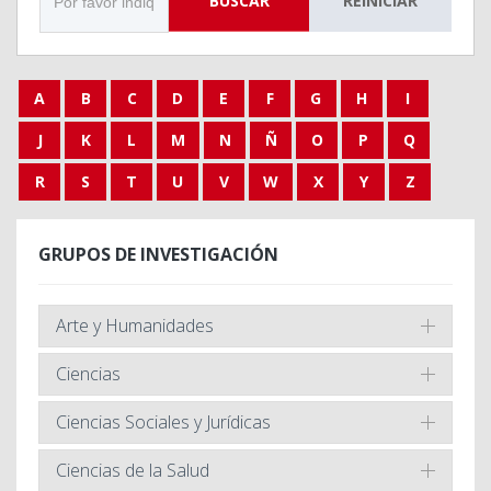
BUSCAR
REINICIAR
A
B
C
D
E
F
G
H
I
J
K
L
M
N
Ñ
O
P
Q
R
S
T
U
V
W
X
Y
Z
GRUPOS DE INVESTIGACIÓN
Arte y Humanidades
Ciencias
Ciencias Sociales y Jurídicas
Ciencias de la Salud