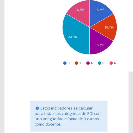
16.7%
16.7%
16.7%
33.3%
16.7%
0
1
4
5
6
Estos indicadores se calculan
para todas las categorías de PDI con
una antigüedad mínima de 3 cursos
como docente.