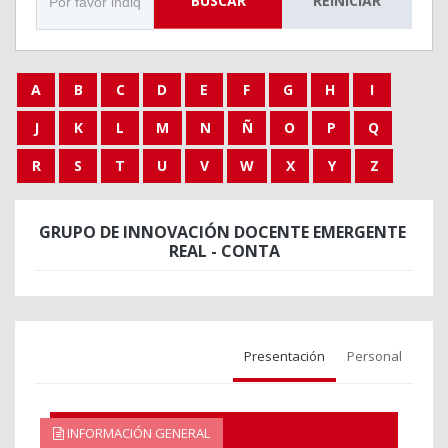
BUSCAR
REINICIAR
A
B
C
D
E
F
G
H
I
J
K
L
M
N
Ñ
O
P
Q
R
S
T
U
V
W
X
Y
Z
GRUPO DE INNOVACIÓN DOCENTE EMERGENTE
REAL - CONTA
Presentación
Personal
INFORMACIÓN GENERAL