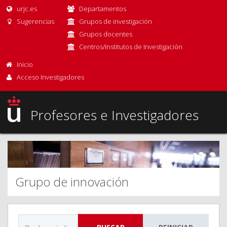
urjc.es
Departamentos
Sugerencias
Grupos de investigación
Grupos docentes
Centros/Institutos de Investigación
Inicio
Acceso Investigadores
Profesores e Investigadores
Grupo de innovación