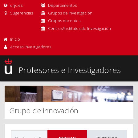
urjc.es
Departamentos
Sugerencias
Grupos de investigación
Grupos docentes
Centros/Institutos de Investigación
Inicio
Acceso Investigadores
Profesores e Investigadores
Grupo de innovación