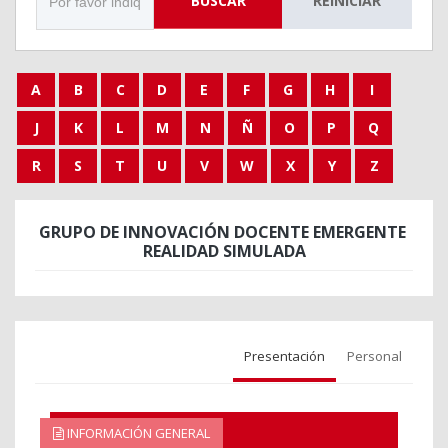
BUSCAR
REINICIAR
A
B
C
D
E
F
G
H
I
J
K
L
M
N
Ñ
O
P
Q
R
S
T
U
V
W
X
Y
Z
GRUPO DE INNOVACIÓN DOCENTE EMERGENTE
REALIDAD SIMULADA
Presentación
Personal
INFORMACIÓN GENERAL