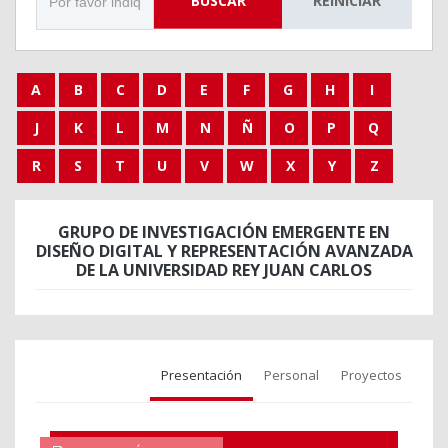
BUSCAR
REINICIAR
A
B
C
D
E
F
G
H
I
J
K
L
M
N
Ñ
O
P
Q
R
S
T
U
V
W
X
Y
Z
GRUPO DE INVESTIGACIÓN EMERGENTE EN
DISEÑO DIGITAL Y REPRESENTACIÓN AVANZADA
DE LA UNIVERSIDAD REY JUAN CARLOS
Presentación
Personal
Proyectos