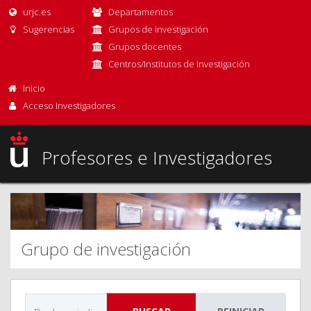
urjc.es
Departamentos
Sugerencias
Grupos de investigación
Grupos docentes
Centros/Institutos de Investigación
Inicio
Acceso Investigadores
Profesores e Investigadores
Grupo de investigación