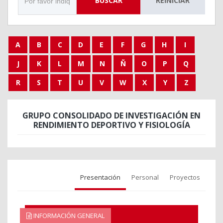
BUSCAR
REINICIAR
A
B
C
D
E
F
G
H
I
J
K
L
M
N
Ñ
O
P
Q
R
S
T
U
V
W
X
Y
Z
GRUPO CONSOLIDADO DE INVESTIGACIÓN EN
RENDIMIENTO DEPORTIVO Y FISIOLOGÍA
Presentación
Personal
Proyectos
INFORMACIÓN GENERAL