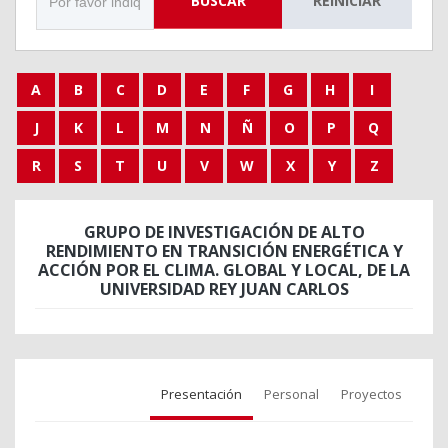
BUSCAR
REINICIAR
A
B
C
D
E
F
G
H
I
J
K
L
M
N
Ñ
O
P
Q
R
S
T
U
V
W
X
Y
Z
GRUPO DE INVESTIGACIÓN DE ALTO
RENDIMIENTO EN TRANSICIÓN ENERGÉTICA Y
ACCIÓN POR EL CLIMA. GLOBAL Y LOCAL, DE LA
UNIVERSIDAD REY JUAN CARLOS
Presentación
Personal
Proyectos