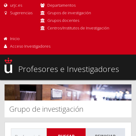
urjc.es
Departamentos
Sugerencias
Grupos de investigación
Grupos docentes
Centros/Institutos de Investigación
Inicio
Acceso Investigadores
Profesores e Investigadores
Grupo de investigación