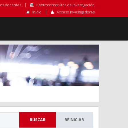
os docentes
Centros/Institutos de Investigación
Inicio
Acceso Investigadores
BUSCAR
REINICIAR