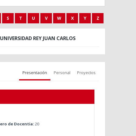
S
T
U
V
W
X
Y
Z
UNIVERSIDAD REY JUAN CARLOS
Presentación
Personal
Proyectos
ro de Docentia:
20