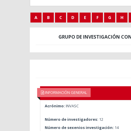
A
B
C
D
E
F
G
H
GRUPO DE INVESTIGACIÓN CON
INFORMACIÓN GENERAL
Acrónimo:
INVASC
Número de investigadores:
12
Número de sexenios investigación:
14