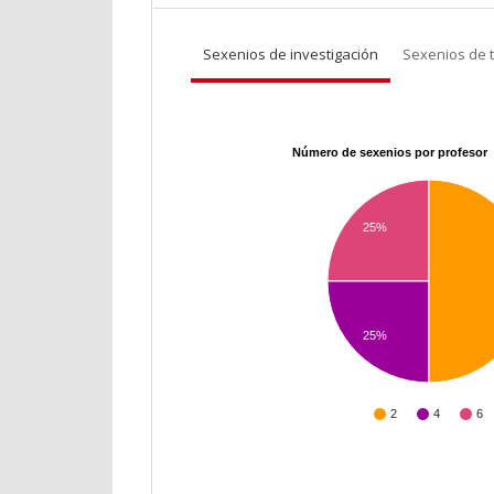
Sexenios de investigación
Sexenios de 
Número de sexenios por profesor
25%
25%
2
4
6