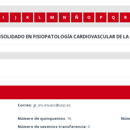
I
J
K
L
M
N
Ñ
O
P
Q
R
SOLIDADO EN FISIOPATOLOGÍA CARDIOVASCULAR DE LA 
Correo:
gr_inv.invasc@urjc.es
Número de quinquenios:
16
Núme
Número de sexenios transferencia:
0