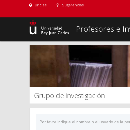
urjc.es
Sugerencias
Profesores e In
Grupo de investigación