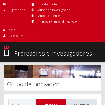
urjc.es
Departamentos
Sugerencias
Grupos de investigación
Grupos docentes
Centros/Institutos de Investigación
Inicio
Acceso Investigadores
Profesores e Investigadores
Grupo de innovación