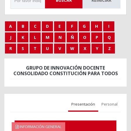
BUSCAR
REINICIAR
A
B
C
D
E
F
G
H
I
J
K
L
M
N
Ñ
O
P
Q
R
S
T
U
V
W
X
Y
Z
GRUPO DE INNOVACIÓN DOCENTE
CONSOLIDADO CONSTITUCIÓN PARA TODOS
Presentación
Personal
INFORMACIÓN GENERAL