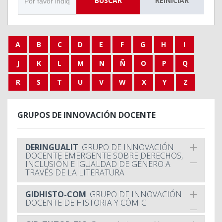
BUSCAR
REINICIAR
A
B
C
D
E
F
G
H
I
J
K
L
M
N
Ñ
O
P
Q
R
S
T
U
V
W
X
Y
Z
GRUPOS DE INNOVACIÓN DOCENTE
DERINGUALIT
: GRUPO DE INNOVACIÓN
DOCENTE EMERGENTE SOBRE DERECHOS,
INCLUSIÓN E IGUALDAD DE GÉNERO A
TRAVÉS DE LA LITERATURA
GIDHISTO-COM
: GRUPO DE INNOVACIÓN
DOCENTE DE HISTORIA Y CÓMIC