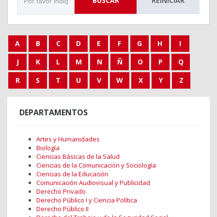
BUSCAR
REINICIAR
A
B
C
D
E
F
G
H
I
J
K
L
M
N
Ñ
O
P
Q
R
S
T
U
V
W
X
Y
Z
DEPARTAMENTOS
Artes y Humanidades
Biología
Ciencias Básicas de la Salud
Ciencias de la Comunicación y Sociología
Ciencias de la Educación
Comunicación Audiovisual y Publicidad
Derecho Privado
Derecho Público I y Ciencia Política
Derecho Público II