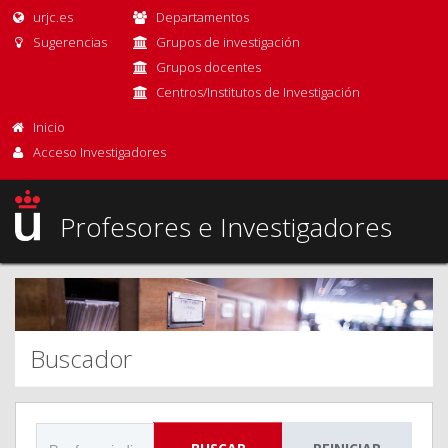
urjc.es
Departamentos
Sugerencias
Grupos de investigación
Grupos docentes
Centros/Institutos de Investigación
Inicio
Acceso Investigadores
Profesores e Investigadores
Buscador