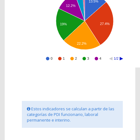
13.5%
12.2%
27.4%
19%
22.2%
0
1
2
3
4
1/2
Estos indicadores se calculan a partir de las
categorías de PDI funcionario, laboral
permanente e interino.