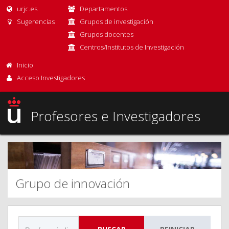
urjc.es
Departamentos
Sugerencias
Grupos de investigación
Grupos docentes
Centros/Institutos de Investigación
Inicio
Acceso Investigadores
Profesores e Investigadores
Grupo de innovación