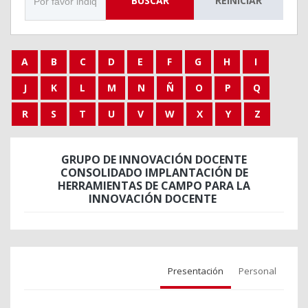
BUSCAR
REINICIAR
A
B
C
D
E
F
G
H
I
J
K
L
M
N
Ñ
O
P
Q
R
S
T
U
V
W
X
Y
Z
GRUPO DE INNOVACIÓN DOCENTE
CONSOLIDADO IMPLANTACIÓN DE
HERRAMIENTAS DE CAMPO PARA LA
INNOVACIÓN DOCENTE
Presentación
Personal