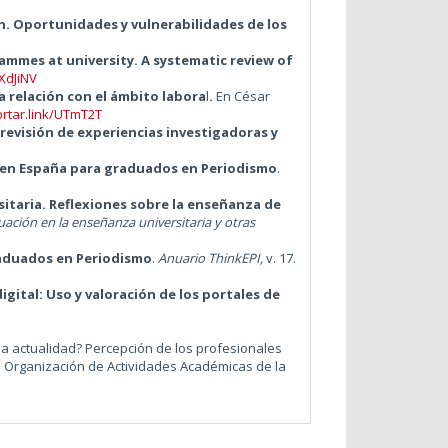
n. Oportunidades y vulnerabilidades de los
ammes at university. A systematic review of
/XdJiNV
a relación con el ámbito labora
l
.
En
César
ortar.link/UTmT2T
 revisión de experiencias investigadoras y
 en España para graduados en Periodismo
.
sitaria. Reflexiones sobre la enseñanza de
luación en la enseñanza universitaria y otras
raduados en Periodismo
.
Anuario ThinkEPI,
v. 17.
igital: Uso y valoración de los portales de
a actualidad? Percepción de los profesionales
a Organización de Actividades Académicas de la