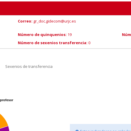
Correo:
gr_doc.gidecom@urjc.es
Número de quinquenios:
19
Núme
Número de sexenios transferencia:
0
Sexenios de transferencia
profesor