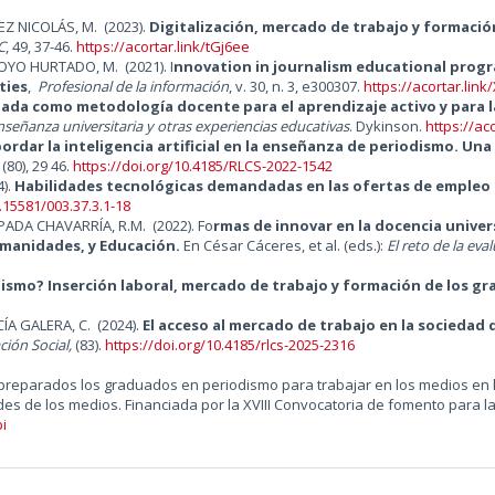
NEZ NICOLÁS, M.
(2023).
Digitalización, mercado de trabajo y formació
C
, 49, 37-46.
https://acortar.link/tGj6ee
 HOYO HURTADO, M.
(2021). I
nnovation in journalism educational progr
ties
,
Profesional de la información
, v. 30, n. 3, e300307.
https://acortar.link
zada como metodología docente para el aprendizaje activo y para l
enseñanza universitaria y otras experiencias educativas
.
Dykinson.
https://ac
ordar la inteligencia artificial en la enseñanza de periodismo. Una
, (80), 29 46.
https://doi.org/10.4185/RLCS-2022-1542
4).
Habilidades tecnológicas demandadas en las ofertas de empleo
0.15581/003.37.3.1-18
SPADA CHAVARRÍA, R.M.
(2022). Fo
rmas de innovar en la docencia univer
umanidades, y Educación.
En César Cáceres, et al. (eds.):
El reto de la eva
dismo? Inserción laboral, mercado de trabajo y formación de los g
ÍA GALERA, C. (2024).
El acceso al mercado de trabajo en la sociedad d
ión Social,
(83).
https://doi.org/10.4185/rlcs-2025-2316
preparados los graduados en periodismo para trabajar en los medios en l
es de los medios. Financiada por la XVIII Convocatoria de fomento para l
bi