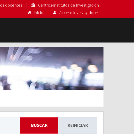
os docentes
Centros/Institutos de Investigación
Inicio
Acceso Investigadores
BUSCAR
REINICIAR