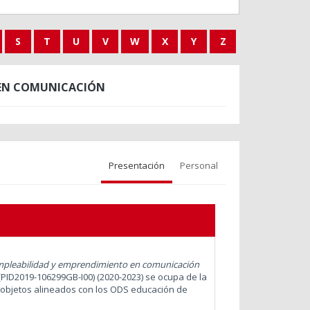
S
T
U
V
W
X
Y
Z
 EN COMUNICACIÓN
Presentación
Personal
pleabilidad y emprendimiento en comunicación
(PID2019-106299GB-I00) (2020-2023) se ocupa de la
 objetos alineados con los ODS educación de