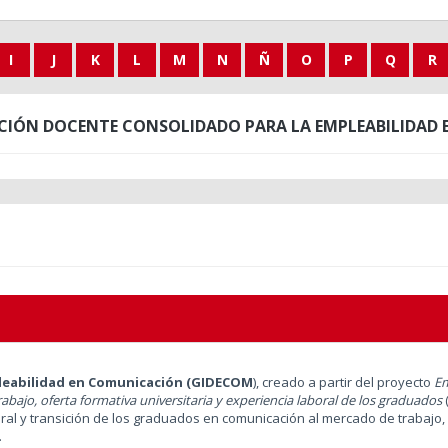
I
J
K
L
M
N
Ñ
O
P
Q
R
CIÓN DOCENTE CONSOLIDADO PARA LA EMPLEABILIDAD
leabilidad en Comunicación (GIDECOM
), creado a partir del proyecto
Em
abajo, oferta formativa universitaria y experiencia laboral de los graduados
l y transición de los graduados en comunicación al mercado de trabajo,
.