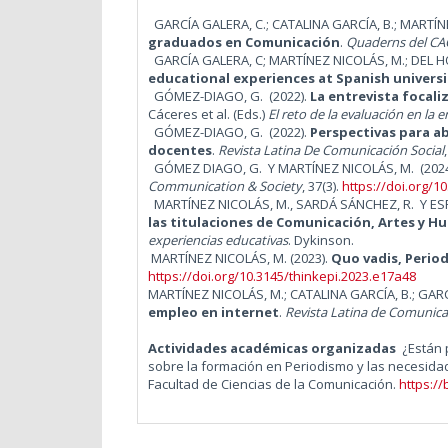
GARCÍA GALERA, C.; CATALINA GARCÍA, B.; MARTÍ
graduados en Comunicación
.
Quaderns del CA
GARCÍA GALERA, C; MARTÍNEZ NICOLÁS, M.; DEL
educational experiences at Spanish universi
GÓMEZ-DIAGO, G.
(2022).
La entrevista focali
Cáceres et al. (Eds.)
El reto de la evaluación en la 
GÓMEZ-DIAGO, G.
(2022).
Perspectivas para ab
docentes
.
Revista Latina De Comunicación Social
GÓMEZ DIAGO, G. Y MARTÍNEZ NICOLÁS, M.
(202
Communication & Society
, 37(3).
https://doi.org/1
MARTÍ­NEZ NICOLÁS, M., SARDÁ SÁNCHEZ, R. Y E
las titulaciones de Comunicación, Artes y H
experiencias educativas
. Dykinson.
MARTÍ­NEZ NICOLÁS, M.
(2023).
Quo vadis, Perio
https://doi.org/10.3145/thinkepi.2023.e17a48
MARTÍ­NEZ NICOLÁS, M.; CATALINA GARCÍA, B.; GARC
empleo en internet
.
Revista Latina de Comunicac
Actividades académicas organizadas
¿Están 
sobre la formación en Periodismo y las necesidad
Facultad de Ciencias de la Comunicación.
https://