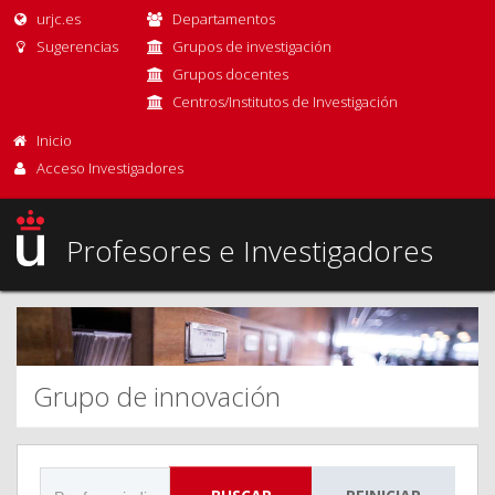
urjc.es
Departamentos
Sugerencias
Grupos de investigación
Grupos docentes
Centros/Institutos de Investigación
Inicio
Acceso Investigadores
Profesores e Investigadores
Grupo de innovación