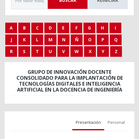
BUSCAR
REINICIAR
A
B
C
D
E
F
G
H
I
J
K
L
M
N
Ñ
O
P
Q
R
S
T
U
V
W
X
Y
Z
GRUPO DE INNOVACIÓN DOCENTE
CONSOLIDADO PARA LA IMPLANTACIÓN DE
TECNOLOGÍAS DIGITALES E INTELIGENCIA
ARTIFICIAL EN LA DOCENCIA DE INGENIERÍA
Presentación
Personal