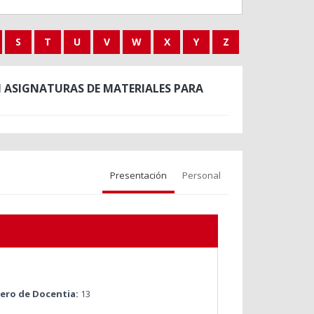
S
T
U
V
W
X
Y
Z
 ASIGNATURAS DE MATERIALES PARA
Presentación
Personal
ro de Docentia:
13