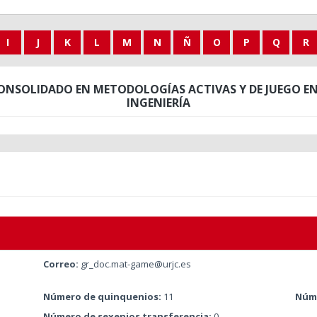
I
J
K
L
M
N
Ñ
O
P
Q
R
NSOLIDADO EN METODOLOGÍAS ACTIVAS Y DE JUEGO EN
INGENIERÍA
Correo:
gr_doc.mat-game@urjc.es
Número de quinquenios:
11
Núme
Número de sexenios transferencia:
0