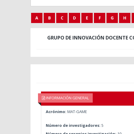
A
B
C
D
E
F
G
H
GRUPO DE INNOVACIÓN DOCENTE CO
INFORMACIÓN GENERAL
Acrónimo:
MAT-GAME
Número de investigadores:
5
Número de sexenios investigación:
10