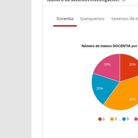
Docentia
Quinquenios
Sexenios de i
Número de tramos DOCENTIA por 
20%
20%
20%
40%
1
2
5