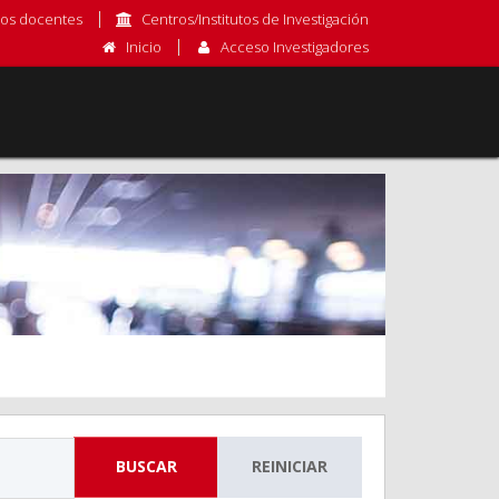
os docentes
Centros/Institutos de Investigación
Inicio
Acceso Investigadores
BUSCAR
REINICIAR