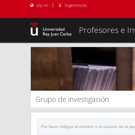
urjc.es
Sugerencias
Profesores e In
Grupo de investigación