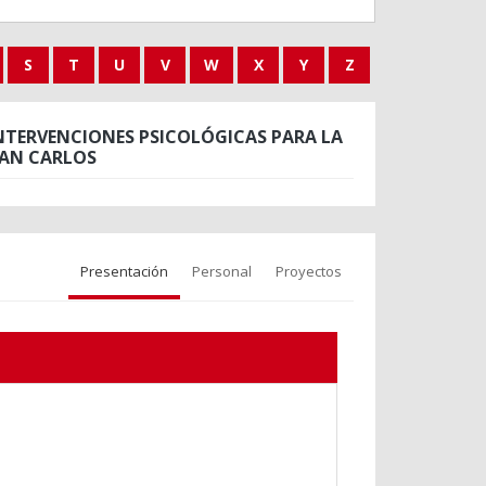
S
T
U
V
W
X
Y
Z
INTERVENCIONES PSICOLÓGICAS PARA LA
UAN CARLOS
Presentación
Personal
Proyectos