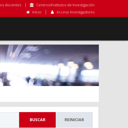
os docentes
Centros/Institutos de Investigación
Inicio
Acceso Investigadores
BUSCAR
REINICIAR