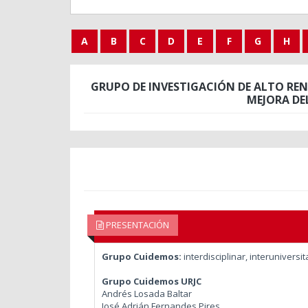
A
B
C
D
E
F
G
H
GRUPO DE INVESTIGACIÓN DE ALTO REN
MEJORA DE
PRESENTACIÓN
Grupo Cuidemos:
interdisciplinar, interuniversit
Grupo Cuidemos URJC
Andrés Losada Baltar
José Adrián Fernandes Pires