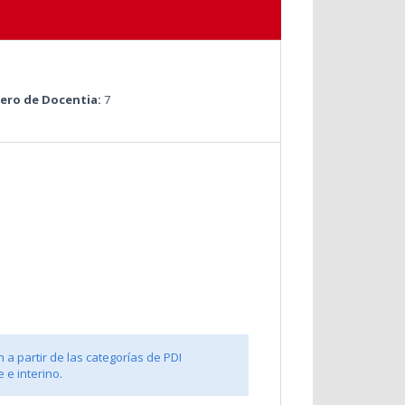
ro de Docentia:
7
 a partir de las categorías de PDI
 e interino.