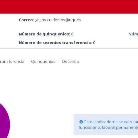
Correo:
gr_inv.cuidemos@urjc.es
Número de quinquenios:
6
Núme
Número de sexenios transferencia:
0
transferencia
Quinquenios
Docentia
Estos indicadores se calculan
funcionario, laboral permanente