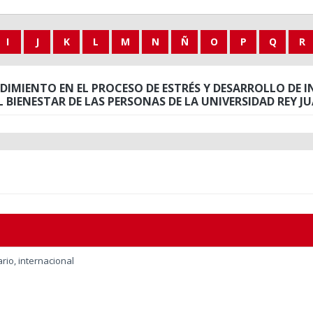
I
J
K
L
M
N
Ñ
O
P
Q
R
DIMIENTO EN EL PROCESO DE ESTRÉS Y DESARROLLO DE 
L BIENESTAR DE LAS PERSONAS DE LA UNIVERSIDAD REY J
ario, internacional