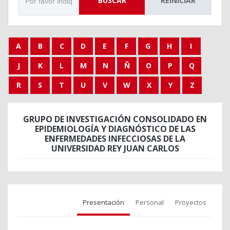
BUSCAR
REINICIAR
A
B
C
D
E
F
G
H
I
J
K
L
M
N
Ñ
O
P
Q
R
S
T
U
V
W
X
Y
Z
GRUPO DE INVESTIGACIÓN CONSOLIDADO EN
EPIDEMIOLOGÍA Y DIAGNÓSTICO DE LAS
ENFERMEDADES INFECCIOSAS DE LA
UNIVERSIDAD REY JUAN CARLOS
Presentación
Personal
Proyectos