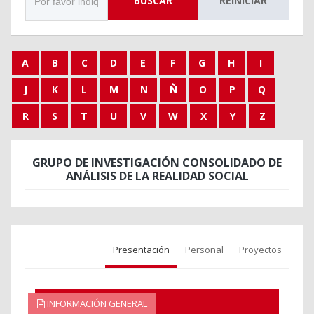
BUSCAR
REINICIAR
A
B
C
D
E
F
G
H
I
J
K
L
M
N
Ñ
O
P
Q
R
S
T
U
V
W
X
Y
Z
GRUPO DE INVESTIGACIÓN CONSOLIDADO DE
ANÁLISIS DE LA REALIDAD SOCIAL
Presentación
Personal
Proyectos
INFORMACIÓN GENERAL