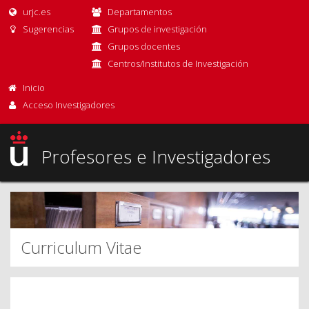
urjc.es
Departamentos
Sugerencias
Grupos de investigación
Grupos docentes
Centros/Institutos de Investigación
Inicio
Acceso Investigadores
Profesores e Investigadores
Curriculum Vitae