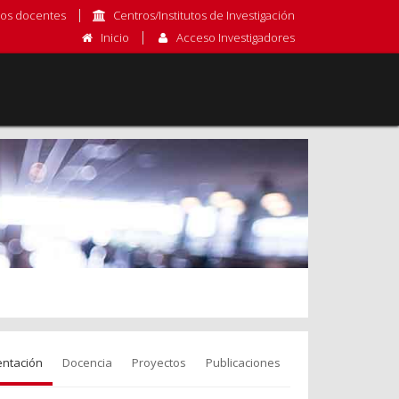
os docentes
Centros/Institutos de Investigación
Inicio
Acceso Investigadores
entación
Docencia
Proyectos
Publicaciones