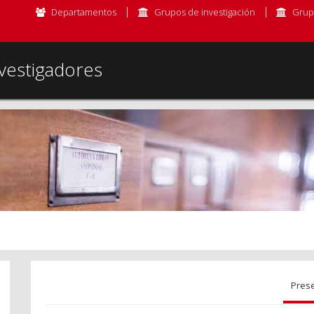
Departamentos
Grupos de investigación
Grup
vestigadores
Pres