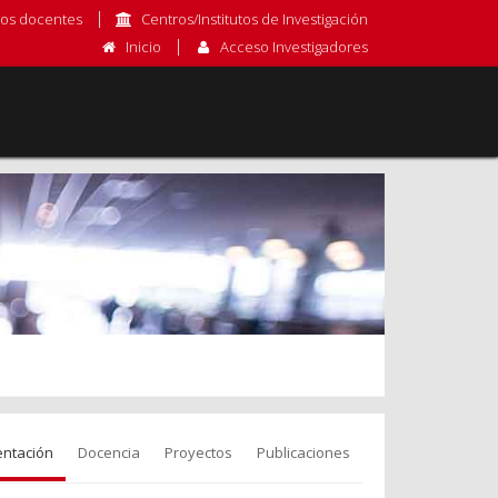
os docentes
Centros/Institutos de Investigación
Inicio
Acceso Investigadores
entación
Docencia
Proyectos
Publicaciones