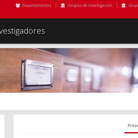
Departamentos
Grupos de investigación
Grup
vestigadores
Pres