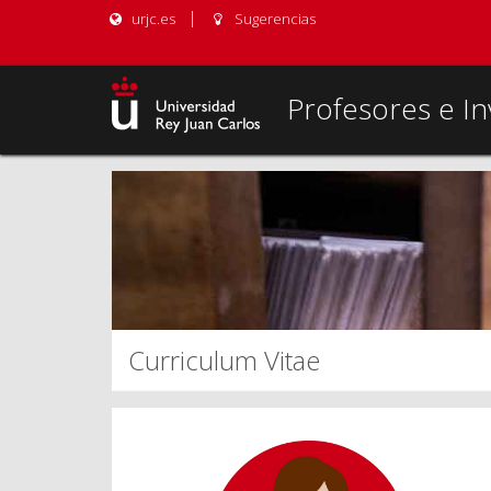
urjc.es
Sugerencias
Profesores e In
Curriculum Vitae