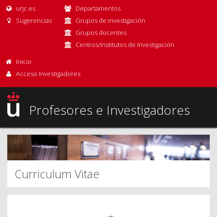
urjc.es
Departamentos
Sugerencias
Grupos de investigación
Grupos docentes
Centros/Institutos de Investigación
Inicio
Acceso Investigadores
Profesores e Investigadores
Curriculum Vitae