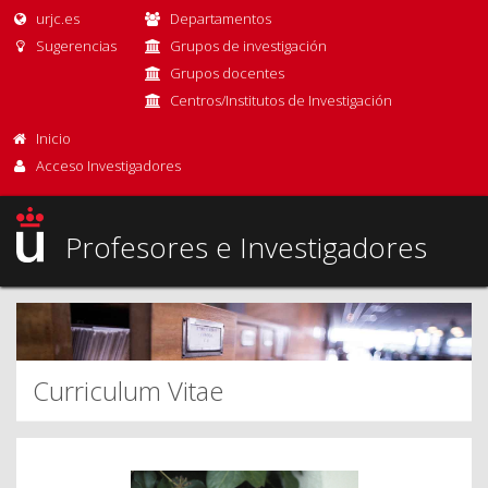
urjc.es
Departamentos
Sugerencias
Grupos de investigación
Grupos docentes
Centros/Institutos de Investigación
Inicio
Acceso Investigadores
Profesores e Investigadores
Curriculum Vitae